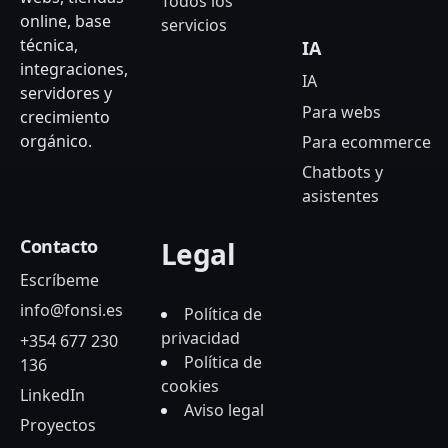
Todos los
online, base
servicios
técnica,
IA
integraciones,
IA
servidores y
Para webs
crecimiento
orgánico.
Para ecommerce
Chatbots y
asistentes
Contacto
Legal
Escríbeme
info@fonsi.es
Política de
privacidad
+354 677 230
Política de
136
cookies
LinkedIn
Aviso legal
Proyectos