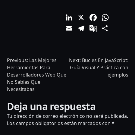
LinkedIn
X
Facebo
What
Email
Telegram
Google
Comp
Translat
Previous:
Las Mejores
Next:
Bucles En JavaScript:
Herramientas Para
Guía Visual Y Práctica con
Desarrolladores Web Que
ejemplos
No Sabías Que
Necesitabas
NAVEGACIÓN
Deja una respuesta
DE
Tu dirección de correo electrónico no será publicada.
ENTRADAS
Los campos obligatorios están marcados con
*