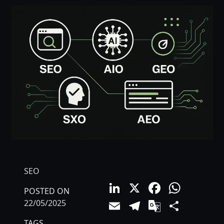
SEO
LinkedIn
X
Facebo
What
POSTED ON
Email
Telegram
Google
Comp
22/05/2025
Translat
TAGS