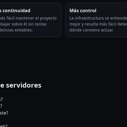
 continuidad
Más control
ás fácil mantener el proyecto
La infraestructura se entiend
abajar sobre él sin tantas
mejor y resulta más fácil dete
dencias evitables.
dónde conviene actuar.
e servidores
s?
?
ste?
web?