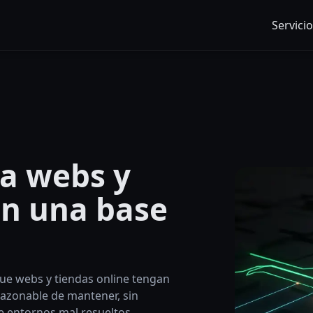
Servici
a webs y
n una base
que webs y tiendas online tengan
razonable de mantener, sin
e entornos mal resueltos.