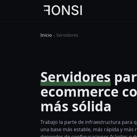
Inicio
Servidores
Servidores
par
ecommerce co
más sólida
Trabajo la parte de infraestructura para 
una base más estable, más rápida y más 
depender de configuraciones frágiles o d