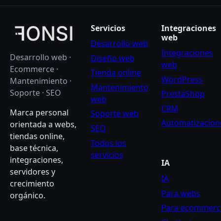
Servicios
Integraciones
web
Desarrollo web
Integraciones
Desarrollo web ·
Diseño web
web
Ecommerce ·
Tienda online
WordPress
Mantenimiento ·
Mantenimiento
Soporte · SEO
PrestaShop
web
CRM
Marca personal
Soporte web
Automatizacion
orientada a webs,
SEO
tiendas online,
Todos los
base técnica,
servicios
integraciones,
IA
servidores y
IA
crecimiento
Para webs
orgánico.
Para ecommerc