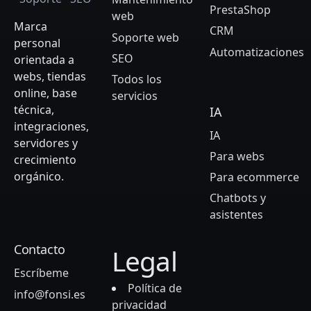
PrestaShop
web
Marca
CRM
Soporte web
personal
Automatizaciones
SEO
orientada a
webs, tiendas
Todos los
online, base
servicios
técnica,
IA
integraciones,
IA
servidores y
Para webs
crecimiento
orgánico.
Para ecommerce
Chatbots y
asistentes
Contacto
Legal
Escríbeme
Política de
info@fonsi.es
privacidad