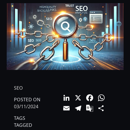
SEO
LinkedIn
X
Facebo
What
POSTED ON
Email
Telegram
Google
Comp
03/11/2024
Translat
TAGS
TAGGED