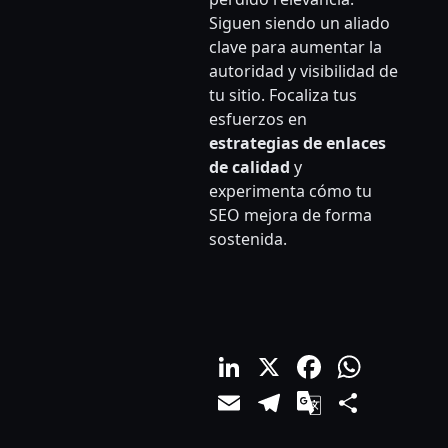
Siguen siendo un aliado
clave para aumentar la
autoridad y visibilidad de
tu sitio. Focaliza tus
esfuerzos en
estrategias de enlaces
de calidad
y
experimenta cómo tu
SEO mejora de forma
sostenida.
LinkedIn
X
Facebo
What
Email
Telegram
Google
Comp
Translat