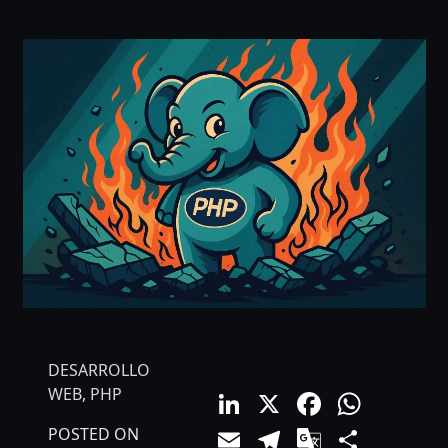
DESARROLLO
LinkedIn
X
Facebo
What
WEB
,
PHP
Email
Telegram
Google
Comp
POSTED ON