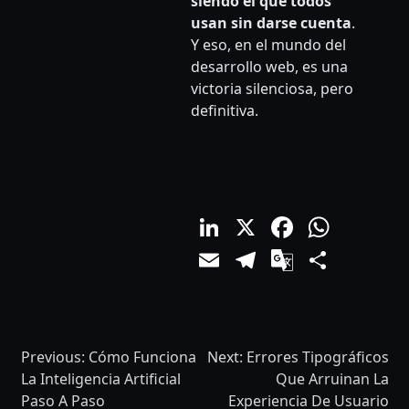
siendo el que todos
usan sin darse cuenta
.
Y eso, en el mundo del
desarrollo web, es una
victoria silenciosa, pero
definitiva.
LinkedIn
X
Facebo
What
Email
Telegram
Google
Comp
Translat
Previous:
Cómo Funciona
Next:
Errores Tipográficos
La Inteligencia Artificial
Que Arruinan La
Paso A Paso
Experiencia De Usuario