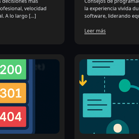
s decisiones más
Consejos de programaci
ofesional, velocidad
la experiencia vivida 
l. A lo largo […]
software, liderando eq
Leer más