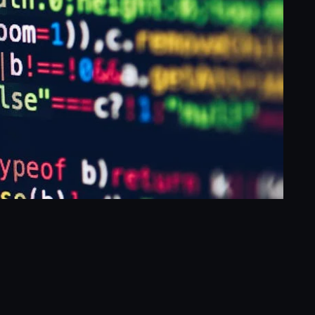
ram
ogle
Compartir
nslate