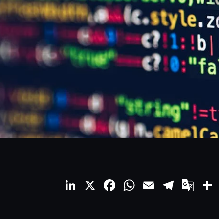
LinkedIn
X
Facebook
WhatsApp
Email
Teleg
Go
Tra