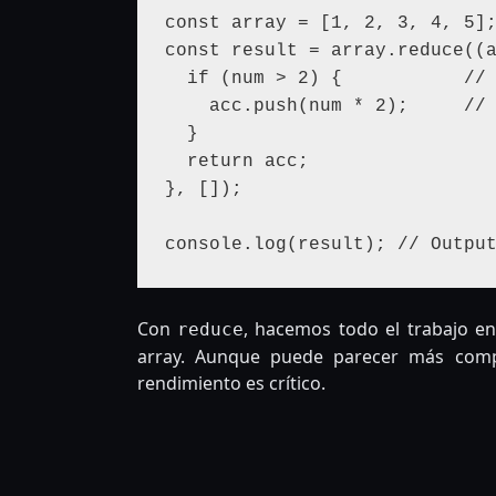
const array = [1, 2, 3, 4, 5];
const result = array.reduce((a
  if (num > 2) {           // Filtra números mayores a 2

    acc.push(num * 2);     // Duplica y añade al acumulador

  }

  return acc;

}, []);

Con
, hacemos todo el trabajo en
reduce
array. Aunque puede parecer más compl
rendimiento es crítico.