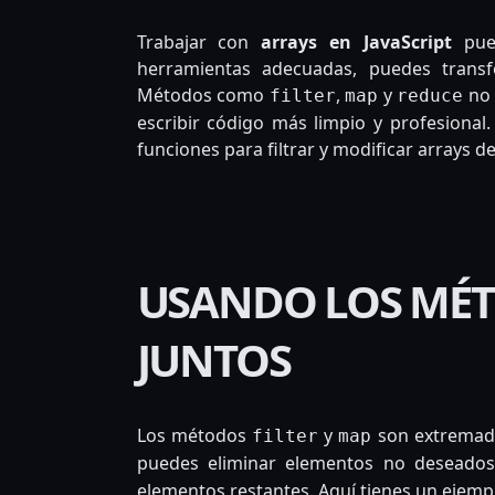
Trabajar con
arrays en JavaScript
pued
herramientas adecuadas, puedes trans
Métodos como
,
y
no 
filter
map
reduce
escribir código más limpio y profesional
funciones para filtrar y modificar arrays d
USANDO LOS MÉ
JUNTOS
Los métodos
y
son extremad
filter
map
puedes eliminar elementos no deseado
elementos restantes. Aquí tienes un ejempl