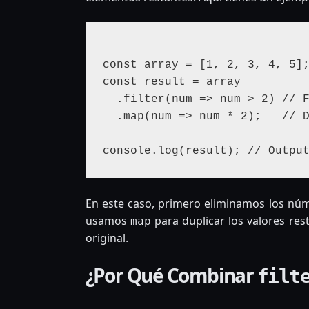
const array = [1, 2, 3, 4, 5];
const result = array

  .filter(num => num > 2) // Filtra los números mayores a 2

  .map(num => num * 2);   // Duplica los números restantes

En este caso, primero eliminamos los nú
usamos
para duplicar los valores res
map
original.
¿Por Qué Combinar
filt