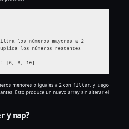


meros menores o iguales a 2 con
, y luego
filter
tantes. Esto produce un nuevo array sin alterar el
y
?
er
map