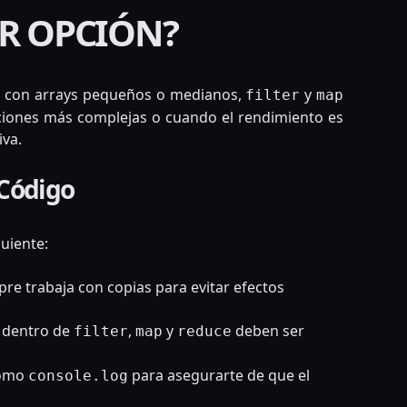
OR OPCIÓN?
as con arrays pequeños o medianos,
y
filter
map
aciones más complejas o cuando el rendimiento es
iva.
 Código
uiente:
re trabaja con copias para evitar efectos
 dentro de
,
y
deben ser
filter
map
reduce
como
para asegurarte de que el
console.log