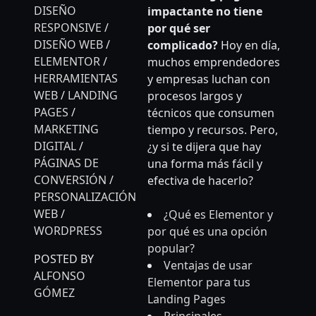
DISEÑO
impactante no tiene
RESPONSIVE
/
por qué ser
DISEÑO WEB
/
complicado?
Hoy en día,
ELEMENTOR
/
muchos emprendedores
HERRAMIENTAS
y empresas luchan con
WEB
/
LANDING
procesos largos y
PAGES
/
técnicos que consumen
MARKETING
tiempo y recursos. Pero,
DIGITAL
/
¿y si te dijera que hay
PÁGINAS DE
una forma más fácil y
CONVERSIÓN
/
efectiva de hacerlo?
PERSONALIZACIÓN
WEB
/
¿Qué es Elementor y
WORDPRESS
por qué es una opción
popular?
POSTED BY
Ventajas de usar
ALFONSO
Elementor para tus
GÓMEZ
Landing Pages
Principales