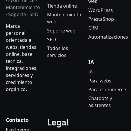
· Ecommerce ·
web
Tienda online
Mantenimiento
WordPress
· Soporte · SEO
Mantenimiento
PrestaShop
web
Marca
CRM
Soporte web
personal
Automatizaciones
SEO
orientada a
webs, tiendas
Todos los
online, base
servicios
técnica,
IA
integraciones,
IA
servidores y
Para webs
crecimiento
orgánico.
Para ecommerce
Chatbots y
asistentes
Contacto
Legal
Escríbeme