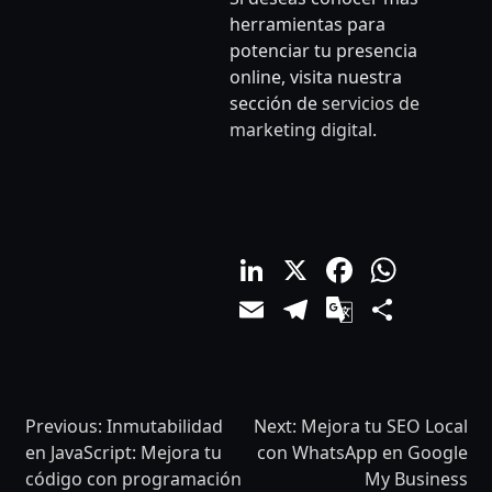
herramientas para
potenciar tu presencia
online, visita nuestra
sección de
servicios de
marketing digital
.
LinkedIn
X
Facebo
What
Email
Telegram
Google
Comp
Translat
Previous:
Inmutabilidad
Next:
Mejora tu SEO Local
en JavaScript: Mejora tu
con WhatsApp en Google
código con programación
My Business