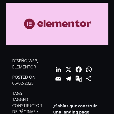
DISEÑO WEB
,
LinkedIn
X
Facebo
What
ELEMENTOR
Email
Telegram
Google
Comp
POSTED ON
06/02/2025
Translat
TAGS
TAGGED
CONSTRUCTOR
¿Sabías que construir
DE PÁGINAS
/
una landing page