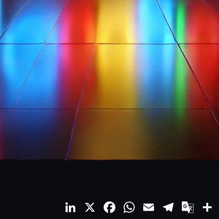
LinkedIn
X
Facebook
WhatsApp
Email
Teleg
Go