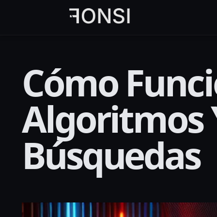
al
contenido
principal
Cómo Funcio
Algoritmos 
Búsquedas