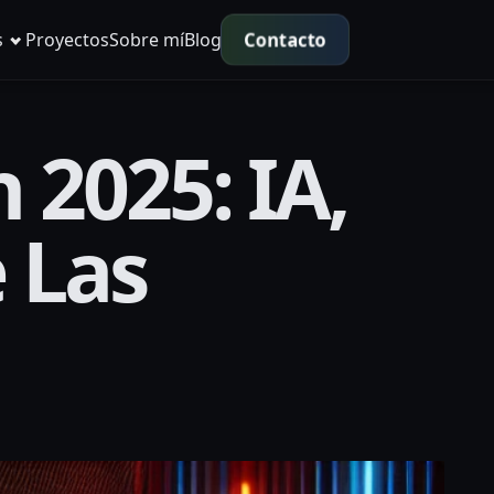
Contacto
s
Proyectos
Sobre mí
Blog
2025: IA,
 Las