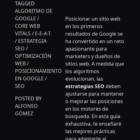
TAGGED
ALGORITMO DE
GOOGLE
/
Posicionar un sitio web
CORE WEB
en los primeros
VITALS
/
E-E-A-T
resultados de Google se
/
ESTRATEGIA
ha convertido en un reto
SEO
/
apasionante para
OPTIMIZACIÓN
marketers y dueños de
WEB
/
sitios web. A medida que
POSICIONAMIENTO
los algoritmos
EN GOOGLE
/
evolucionan, las
SEO
estrategias SEO
deben
ajustarse para mantener
POSTED BY
o mejorar las posiciones
ALFONSO
en los motores de
GÓMEZ
búsqueda. En esta guía
exhaustiva, te enseñaré
las mejores prácticas
para adaptarte al