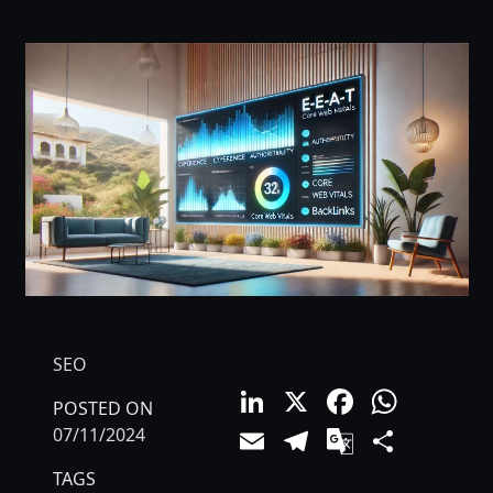
SEO
LinkedIn
X
Facebo
What
POSTED ON
Email
Telegram
Google
Comp
07/11/2024
Translat
TAGS