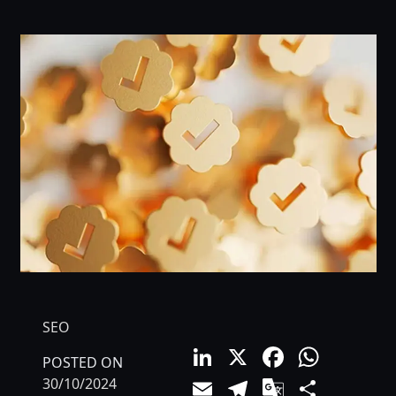
SEO
LinkedIn
X
Facebo
What
POSTED ON
Email
Telegram
Google
Comp
30/10/2024