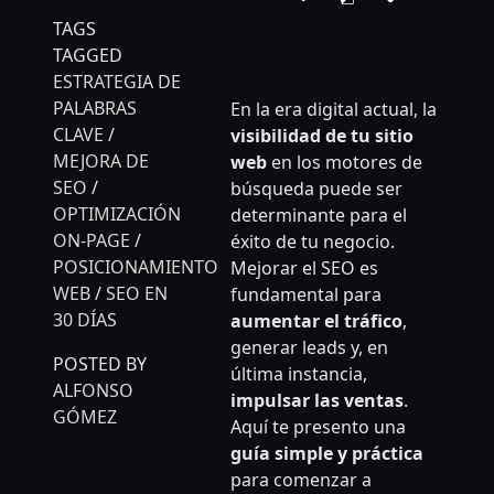
Translat
TAGS
TAGGED
ESTRATEGIA DE
PALABRAS
En la era digital actual, la
CLAVE
/
visibilidad de tu sitio
MEJORA DE
web
en los motores de
SEO
/
búsqueda puede ser
OPTIMIZACIÓN
determinante para el
ON-PAGE
/
éxito de tu negocio.
POSICIONAMIENTO
Mejorar el SEO es
WEB
/
SEO EN
fundamental para
30 DÍAS
aumentar el tráfico
,
generar leads y, en
POSTED BY
última instancia,
ALFONSO
impulsar las ventas
.
GÓMEZ
Aquí te presento una
guía simple y práctica
para comenzar a