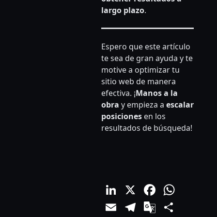
largo plazo
.
Espero que este artículo
te sea de gran ayuda y te
motive a optimizar tu
sitio web de manera
efectiva. ¡
Manos a la
obra
y empieza a
escalar
posiciones
en los
resultados de búsqueda!
LinkedIn
X
Facebo
What
Email
Telegram
Google
Comp