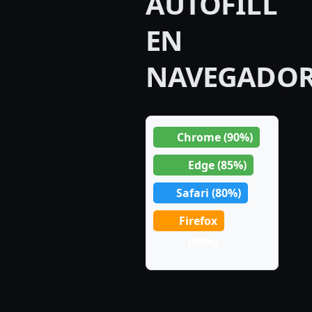
AUTOFILL
EN
NAVEGADOR
Chrome (90%)
Edge (85%)
Safari (80%)
Firefox
(60%)