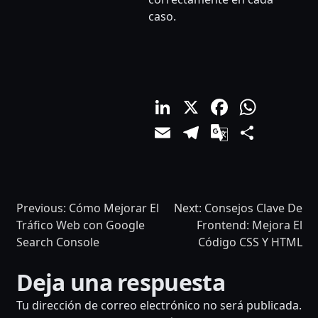
caso.
LinkedIn
X
Facebo
What
Email
Telegram
Google
Comp
Translat
Previous:
Cómo Mejorar El
Next:
Consejos Clave De
Tráfico Web con Google
Frontend: Mejora El
Search Console
Código CSS Y HTML
Deja una respuesta
NAVEGACIÓN
Tu dirección de correo electrónico no será publicada.