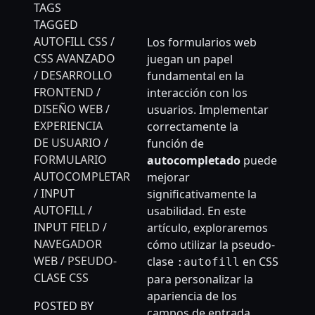
TAGS
TAGGED
AUTOFILL CSS
/
Los formularios web
CSS AVANZADO
juegan un papel
/
DESARROLLO
fundamental en la
FRONTEND
/
interacción con los
DISEÑO WEB
/
usuarios. Implementar
EXPERIENCIA
correctamente la
DE USUARIO
/
función de
FORMULARIO
autocompletado
puede
AUTOCOMPLETAR
mejorar
/
INPUT
significativamente la
AUTOFILL
/
usabilidad. En este
INPUT FIELD
/
artículo, exploraremos
NAVEGADOR
cómo utilizar la pseudo-
WEB
/
PSEUDO-
clase
en CSS
:autofill
CLASE CSS
para personalizar la
apariencia de los
POSTED BY
campos de entrada