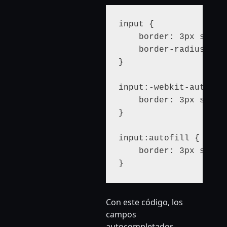
input {

    border: 3px solid 
    border-radius: 3px
}

input:-webkit-autofill
    border: 3px solid 
}

input:autofill {

    border: 3px solid 
Con este código, los
campos
autocompletados