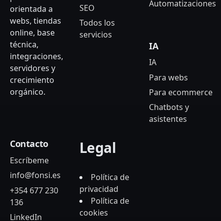
Automatizaciones
SEO
orientada a
webs, tiendas
Todos los
online, base
servicios
técnica,
IA
integraciones,
IA
servidores y
Para webs
crecimiento
orgánico.
Para ecommerce
Chatbots y
asistentes
Contacto
Legal
Escríbeme
info@fonsi.es
Política de
privacidad
+354 677 230
Política de
136
cookies
LinkedIn