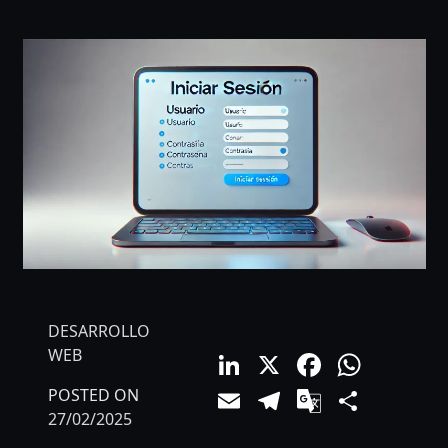
DESARROLLO
LinkedIn
X
Facebo
What
WEB
Email
Telegram
Google
Comp
POSTED ON
27/02/2025
Translat