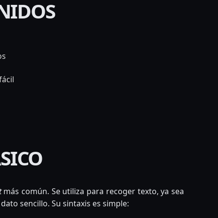
ENIDOS
os
ácil
ÁSICO
t
más común. Se utiliza para recoger texto, ya sea
ato sencillo. Su sintaxis es simple: