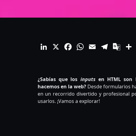
LinkedIn
X
Facebook
WhatsApp
Email
Teleg
Go
Tra
¿Sabías que los
inputs
en HTML son la
hacemos en la web?
Desde formularios has
en un recorrido divertido y profesional p
usarlos. ¡Vamos a explorar!