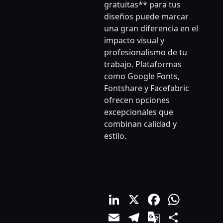
gratuitas** para tus
diseños puede marcar
una gran diferencia en el
impacto visual y
profesionalismo de tu
trabajo. Plataformas
como Google Fonts,
Fontshare y Facefabric
ofrecen opciones
excepcionales que
combinan calidad y
estilo.
LinkedIn
X
Facebo
What
Email
Telegram
Google
Comp