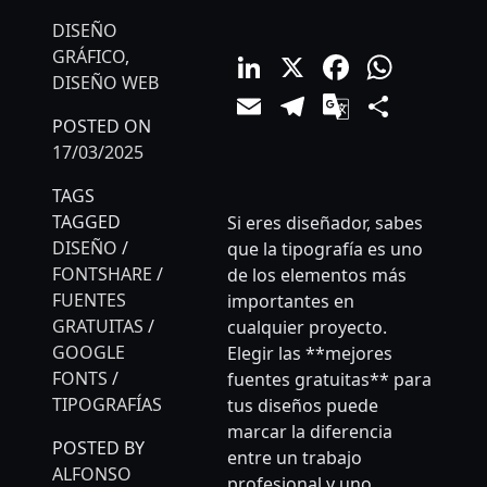
DISEÑO
LinkedIn
X
Facebo
What
GRÁFICO
,
DISEÑO WEB
Email
Telegram
Google
Comp
POSTED ON
Translat
17/03/2025
TAGS
TAGGED
Si eres diseñador, sabes
DISEÑO
/
que la tipografía es uno
FONTSHARE
/
de los elementos más
FUENTES
importantes en
GRATUITAS
/
cualquier proyecto.
GOOGLE
Elegir las **mejores
FONTS
/
fuentes gratuitas** para
TIPOGRAFÍAS
tus diseños puede
marcar la diferencia
POSTED BY
entre un trabajo
ALFONSO
profesional y uno