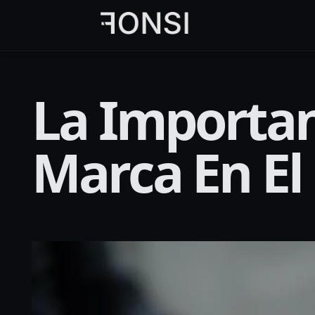
al
contenido
principal
La Importan
Marca En El