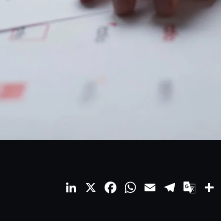
LinkedIn
X
Facebook
WhatsApp
Email
Teleg
Go
Tra