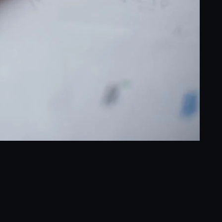
ram
ogle
Compartir
nslate