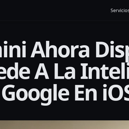
Servicio
ni Ahora Dis
ede A La Intel
e Google En iO