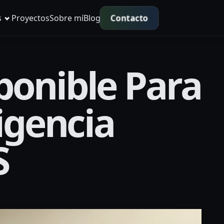
Contacto
s
Proyectos
Sobre mí
Blog
ponible Para
igencia
S