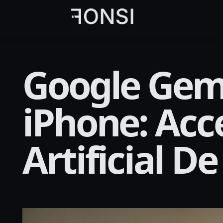
al
contenido
principal
Google Gemi
iPhone: Acc
Artificial D