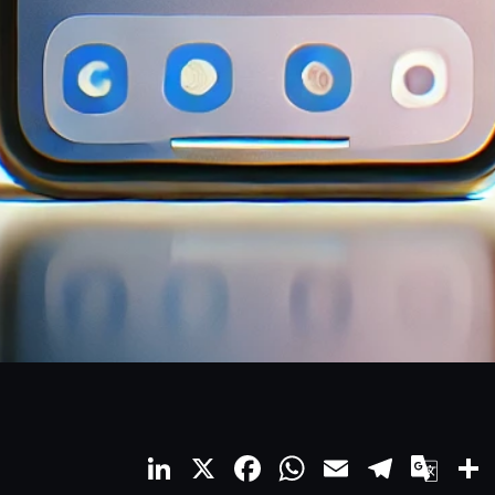
LinkedIn
X
Facebook
WhatsApp
Email
Teleg
Go