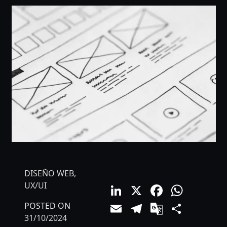
DISEÑO WEB
,
LinkedIn
X
Facebo
What
UX/UI
Email
Telegram
Google
Comp
POSTED ON
31/10/2024
Translat