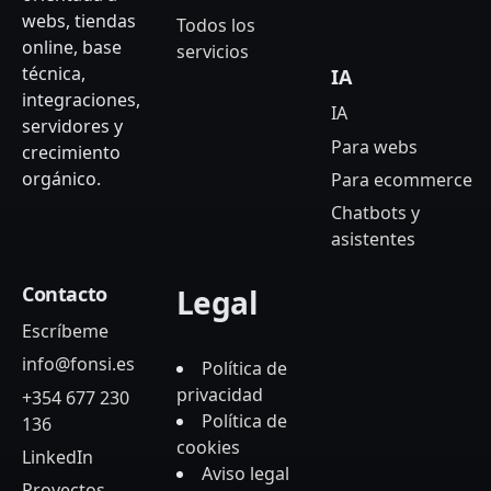
webs, tiendas
Todos los
online, base
servicios
técnica,
IA
integraciones,
IA
servidores y
Para webs
crecimiento
orgánico.
Para ecommerce
Chatbots y
asistentes
Contacto
Legal
Escríbeme
info@fonsi.es
Política de
privacidad
+354 677 230
Política de
136
cookies
LinkedIn
Aviso legal
Proyectos