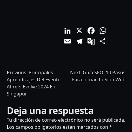
LinkedIn
X
Facebo
What
Email
Telegram
Google
Comp
Translat
Previous:
Principales
Next:
Guía SEO: 10 Pasos
Aprendizajes Del Evento
Para Iniciar Tu Sitio Web
Ahrefs Evolve 2024 En
Singapur
NAVEGACIÓN
Deja una respuesta
DE
Tu dirección de correo electrónico no será publicada.
Los campos obligatorios están marcados con
*