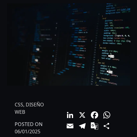
CSS
,
DISEÑO
LinkedIn
X
Facebo
What
WEB
Email
Telegram
Google
Comp
POSTED ON
06/01/2025
Translat