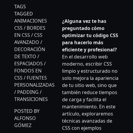
TAGS
TAGGED
ANIMACIONES
¿Alguna vez te has
CSS
/
BORDES
preguntado cómo
EN CSS
/
CSS
optimizar tu código CSS
AVANZADO
/
para hacerlo más
DECORACIÓN
eficiente y profesional?
DE TEXTO
/
En el desarrollo web
ESPACIADOS
/
moderno, escribir CSS
FONDOS EN
limpio y estructurado no
CSS
/
FUENTES
solo mejora la apariencia
PERSONALIZADAS
de tu sitio web, sino que
/
PADDING
/
también reduce tiempos
TRANSICIONES
de carga y facilita el
mantenimiento. En este
POSTED BY
artículo, exploraremos
ALFONSO
técnicas avanzadas de
GÓMEZ
CSS con ejemplos