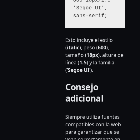
600 18px/1.5 
'Segoe UI', 
sans-serif;
Esto incluye el estilo
(
italic
), peso (
600
),
tamaño (
18px
), altura de
línea (
1.5
) y la familia
(
‘Segoe UI’
).
Consejo
adicional
Siempre utiliza fuentes
compatibles con la web
para garantizar que se
vean correctamente en