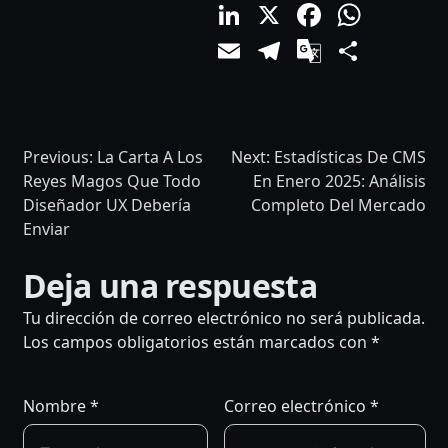
LinkedIn
X
Facebo
What
Email
Telegram
Google
Comp
Translat
Previous:
La Carta A Los
Next:
Estadísticas De CMS
Reyes Magos Que Todo
En Enero 2025: Análisis
Diseñador UX Debería
Completo Del Mercado
Enviar
NAVEGACIÓN
Deja una respuesta
DE
Tu dirección de correo electrónico no será publicada.
Los campos obligatorios están marcados con
*
ENTRADAS
Nombre
*
Correo electrónico
*