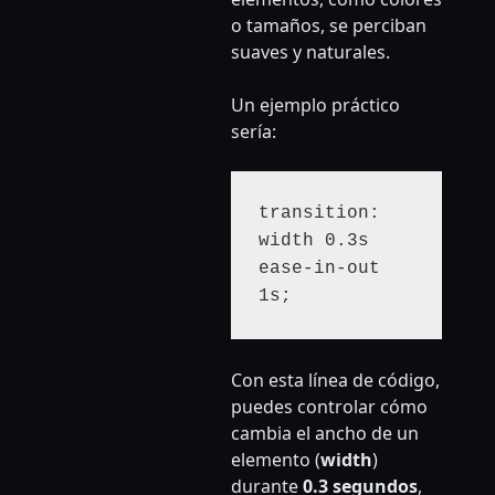
o tamaños, se perciban
suaves y naturales.
Un ejemplo práctico
sería:
transition: 
width 0.3s 
ease-in-out 
1s;
Con esta línea de código,
puedes controlar cómo
cambia el ancho de un
elemento (
width
)
durante
0.3 segundos
,