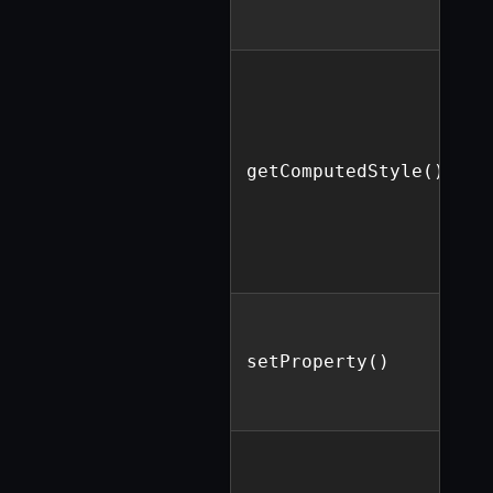
A
getComputedStyle()
setProperty()
p