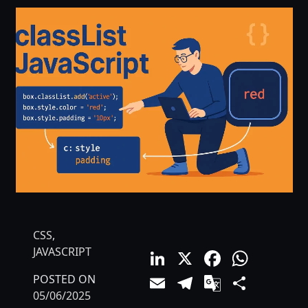
CSS
,
LinkedIn
X
Facebo
What
JAVASCRIPT
Email
Telegram
Google
Comp
POSTED ON
05/06/2025
Translat