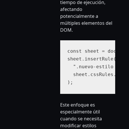
tiempo de ejecución,
afectando
potencialmente a
múltiples elementos del
DOM.
const sheet = documen
sheet.insertRule(

  ".nuevo-estilo { co
  sheet.cssRules.lengt
);
Este enfoque es
especialmente útil
cuando se necesita
modificar estilos