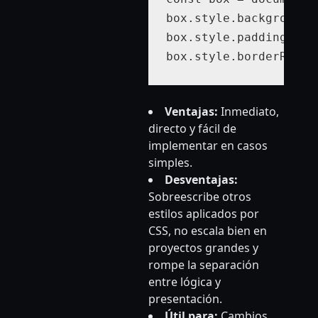
box.style.backgroundC
box.style.padding = "2
box.style.borderRadiu
Ventajas:
Inmediato,
directo y fácil de
implementar en casos
simples.
Desventajas:
Sobreescribe otros
estilos aplicados por
CSS, no escala bien en
proyectos grandes y
rompe la separación
entre lógica y
presentación.
Útil para:
Cambios