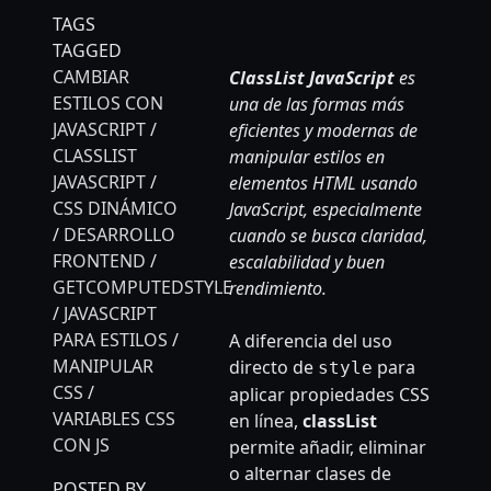
TAGS
TAGGED
CAMBIAR
ClassList JavaScript
es
ESTILOS CON
una de las formas más
JAVASCRIPT
/
eficientes y modernas de
CLASSLIST
manipular estilos en
JAVASCRIPT
/
elementos HTML usando
CSS DINÁMICO
JavaScript, especialmente
/
DESARROLLO
cuando se busca claridad,
FRONTEND
/
escalabilidad y buen
GETCOMPUTEDSTYLE
rendimiento.
/
JAVASCRIPT
PARA ESTILOS
/
A diferencia del uso
MANIPULAR
directo de
para
style
CSS
/
aplicar propiedades CSS
VARIABLES CSS
en línea,
classList
CON JS
permite añadir, eliminar
o alternar clases de
POSTED BY