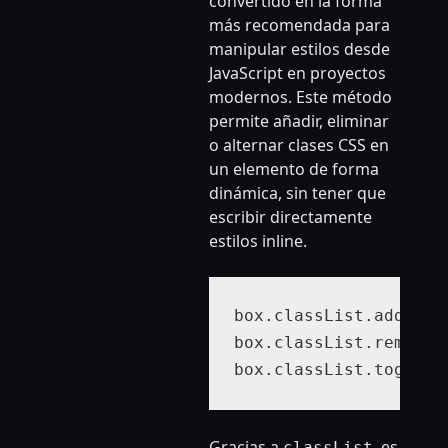
convertido en la forma
más recomendada para
manipular estilos desde
JavaScript en proyectos
modernos. Este método
permite añadir, eliminar
o alternar clases CSS en
un elemento de forma
dinámica, sin tener que
escribir directamente
estilos inline.
box.classList.add("act
box.classList.remove("
box.classList.toggle(
Gracias a
, es
classList