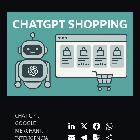
CHAT GPT
,
LinkedIn
X
Facebo
What
GOOGLE
MERCHANT
,
Email
Telegram
Google
Comp
INTELIGENCIA