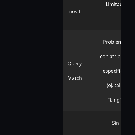
Limitada
móvil
Problemas
con atributos
Query
específicos
Match
(ej. talla
“king”)
Sin