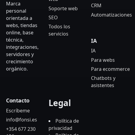
Marca
CRM
Soporte web
personal
Automatizaciones
SEO
orientada a
webs, tiendas
Todos los
online, base
servicios
técnica,
IA
integraciones,
IA
servidores y
Para webs
crecimiento
orgánico.
Para ecommerce
Chatbots y
asistentes
Contacto
Legal
Escríbeme
info@fonsi.es
Política de
privacidad
+354 677 230