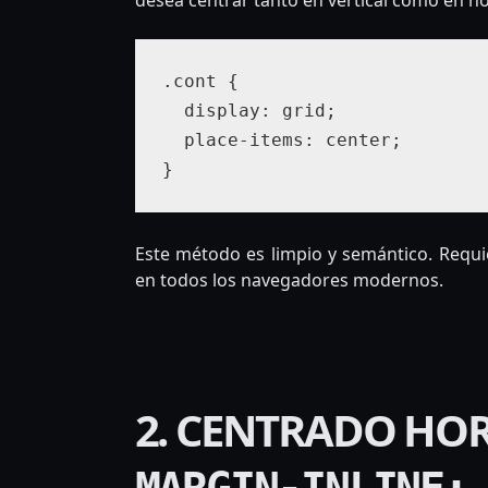
.cont {

  display: grid;

  place-items: center;

Este método es limpio y semántico. Requi
en todos los navegadores modernos.
2. CENTRADO HO
MARGIN-INLINE: