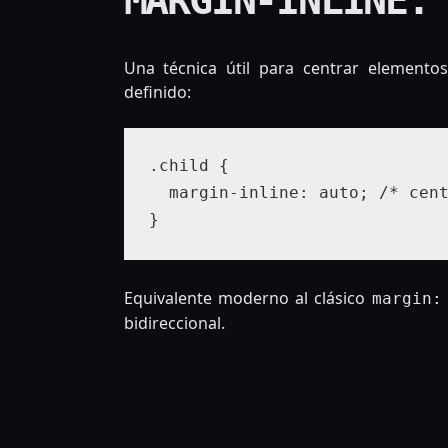
Una técnica útil para centrar element
definido:
.child {

  margin-inline: auto; /* cent
Equivalente moderno al clásico
margin:
bidireccional.