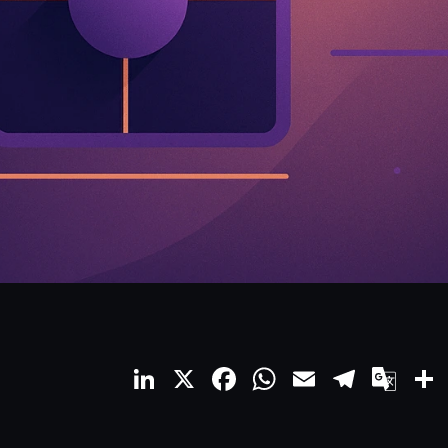
LinkedIn
X
Facebook
WhatsApp
Email
Teleg
Go
Tra