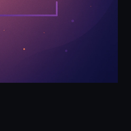
ram
ogle
Compartir
nslate