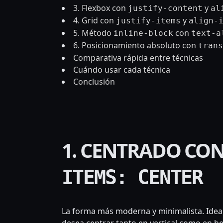
3. Flexbox con
y
justify-content
al
4. Grid con
y
justify-items
align-
5. Método
con
inline-block
text-a
6. Posicionamiento absoluto con
trans
Comparativa rápida entre técnicas
Cuándo usar cada técnica
Conclusión
1. CENTRADO CON
ITEMS: CENTER
La forma más moderna y minimalista. Idea
desea centrar tanto en vertical como en ho