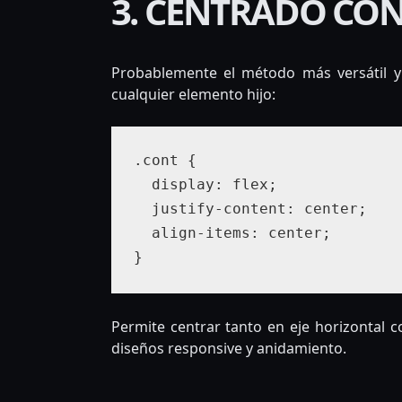
3. CENTRADO CO
Probablemente el método más versátil y 
cualquier elemento hijo:
.cont {

  display: flex;

  justify-content: center;

  align-items: center;

Permite centrar tanto en eje horizontal c
diseños responsive y anidamiento.