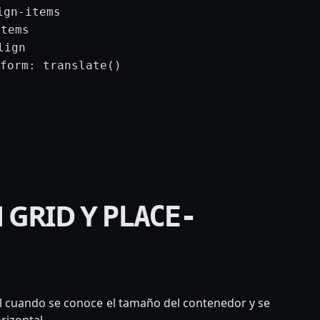
ign-items
items
lign
form: translate()
 GRID Y
PLACE-
l cuando se conoce el tamaño del contenedor y se
rizontal.