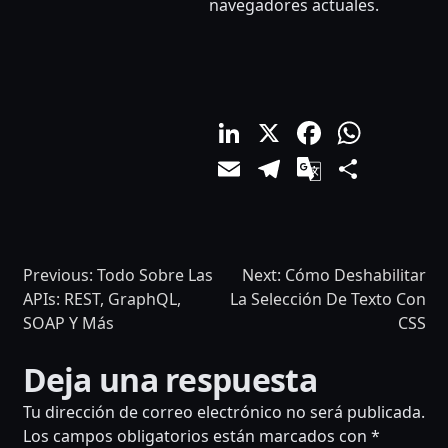
navegadores actuales.
LinkedIn
X
Facebo
What
Email
Telegram
Google
Comp
Translat
Previous:
Todo Sobre Las
Next:
Cómo Deshabilitar
APIs: REST, GraphQL,
La Selección De Texto Con
SOAP Y Más
CSS
Deja una respuesta
NAVEGACIÓN
Tu dirección de correo electrónico no será publicada.
DE
Los campos obligatorios están marcados con
*