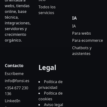
orientada a
webs, tiendas
Todos los
online, base
servicios
técnica,
IA
integraciones,
IA
servidores y
Para webs
crecimiento
orgánico.
Para ecommerce
Chatbots y
asistentes
Contacto
Legal
Escríbeme
info@fonsi.es
Política de
privacidad
+354 677 230
Política de
136
cookies
LinkedIn
Aviso legal