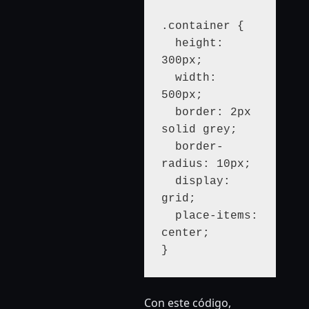
.container {

  height: 
300px;

  width: 
500px;

  border: 2px 
solid grey;

  border-
radius: 10px;

  display: 
grid;

  place-items: 
center;

Con este código,