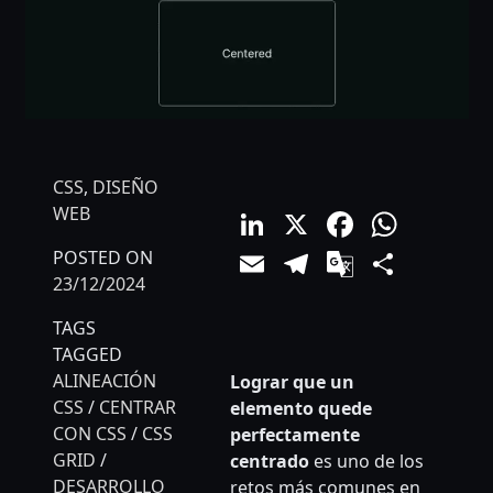
CSS
,
DISEÑO
LinkedIn
X
Facebo
What
WEB
Email
Telegram
Google
Comp
POSTED ON
23/12/2024
Translat
TAGS
TAGGED
ALINEACIÓN
Lograr que un
CSS
/
CENTRAR
elemento quede
CON CSS
/
CSS
perfectamente
GRID
/
centrado
es uno de los
DESARROLLO
retos más comunes en