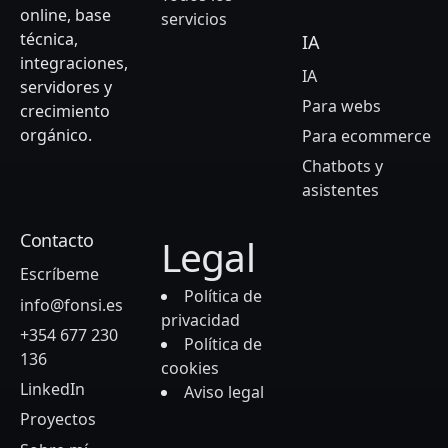
online, base
servicios
técnica,
IA
integraciones,
IA
servidores y
Para webs
crecimiento
orgánico.
Para ecommerce
Chatbots y
asistentes
Contacto
Legal
Escríbeme
Política de
info@fonsi.es
privacidad
+354 677 230
Política de
136
cookies
LinkedIn
Aviso legal
Proyectos