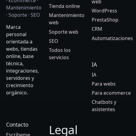
· Ecommerce ·
web
Tienda online
Mantenimiento
WordPress
· Soporte · SEO
Mantenimiento
PrestaShop
web
Marca
CRM
Soporte web
personal
Automatizaciones
SEO
orientada a
webs, tiendas
Todos los
online, base
servicios
técnica,
IA
integraciones,
IA
servidores y
Para webs
crecimiento
orgánico.
Para ecommerce
Chatbots y
asistentes
Contacto
Legal
Escríbeme