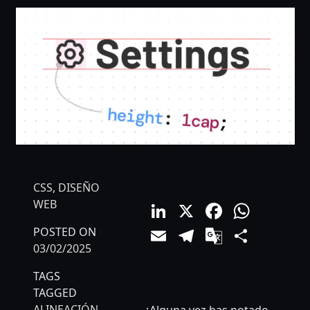
CSS
,
DISEÑO
LinkedIn
X
Facebo
What
WEB
Email
Telegram
Google
Comp
POSTED ON
03/02/2025
Translat
TAGS
TAGGED
ALINEACIÓN