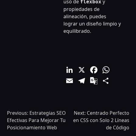
uso de
y
flexbox
propiedades de
alineación, puedes
lograr un diseño limpio y
equilibrado.
LinkedIn
X
Facebo
What
Email
Telegram
Google
Comp
Translat
Previous:
Estrategias SEO
Next:
Centrado Perfecto
Efectivas Para Mejorar Tu
en CSS con Solo 2 Líneas
Posicionamiento Web
de Código