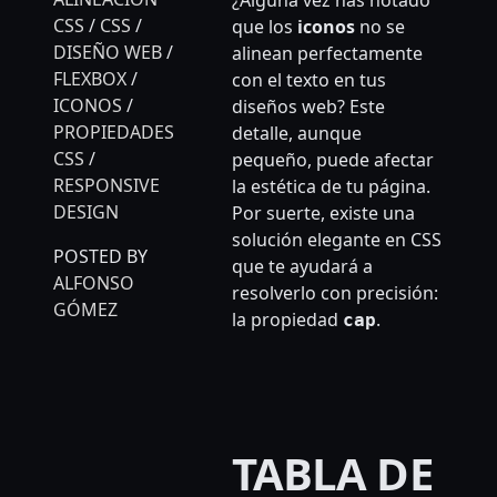
¿Alguna vez has notado
CSS
/
CSS
/
que los
iconos
no se
DISEÑO WEB
/
alinean perfectamente
FLEXBOX
/
con el texto en tus
ICONOS
/
diseños web? Este
PROPIEDADES
detalle, aunque
CSS
/
pequeño, puede afectar
RESPONSIVE
la estética de tu página.
DESIGN
Por suerte, existe una
solución elegante en CSS
POSTED BY
que te ayudará a
ALFONSO
resolverlo con precisión:
GÓMEZ
la propiedad
.
cap
TABLA DE