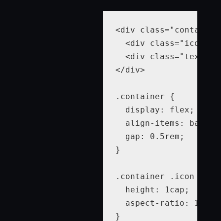
<div class="container"
  <div class="icon"><
  <div class="text">Se
</div>

.container {

  display: flex;

  align-items: baselin
  gap: 0.5rem;

}

.container .icon {

  height: 1cap;

  aspect-ratio: 1;
