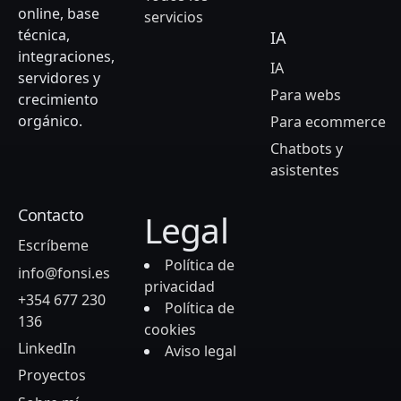
online, base
servicios
técnica,
IA
integraciones,
IA
servidores y
Para webs
crecimiento
orgánico.
Para ecommerce
Chatbots y
asistentes
Contacto
Legal
Escríbeme
Política de
info@fonsi.es
privacidad
+354 677 230
Política de
136
cookies
LinkedIn
Aviso legal
Proyectos