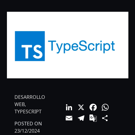
DESARROLLO
LinkedIn
X
Facebo
What
WEB
,
TYPESCRIPT
Email
Telegram
Google
Comp
POSTED ON
Translat
23/12/2024