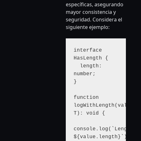
específicas, asegurando
mayor consistencia y
seguridad. Considera el
siguiente ejemplo:
interface 
HasLength {

  length: 
number;

}

function 
logWithLength
(value: 
T): void {

console.log(`Length: 
${value.length}`);
