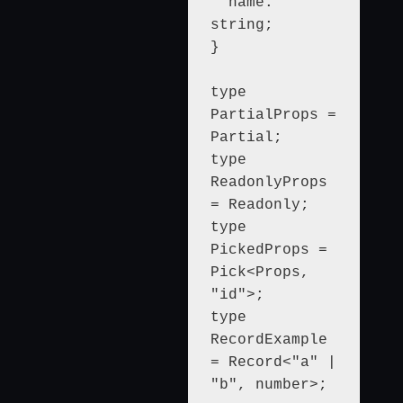
  name: 
string;

}

type 
PartialProps = 
Partial;

type 
ReadonlyProps 
= Readonly;

type 
PickedProps = 
Pick<Props, 
"id">;

type 
RecordExample 
= Record<"a" | 