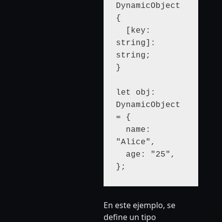
DynamicObject 
{

  [key: 
string]: 
string;

}

let obj: 
DynamicObject 
= {

  name: 
"Alice",

  age: "25",

En este ejemplo, se
define un tipo