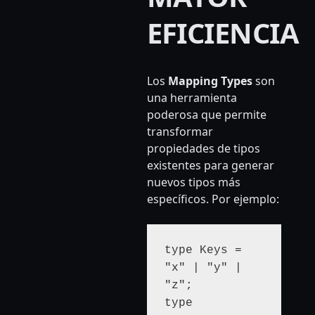
EFICIENCIA
Los
Mapping Types
son
una herramienta
poderosa que permite
transformar
propiedades de tipos
existentes para generar
nuevos tipos más
específicos. Por ejemplo:
type Keys = 
"x" | "y" | 
"z";

type 