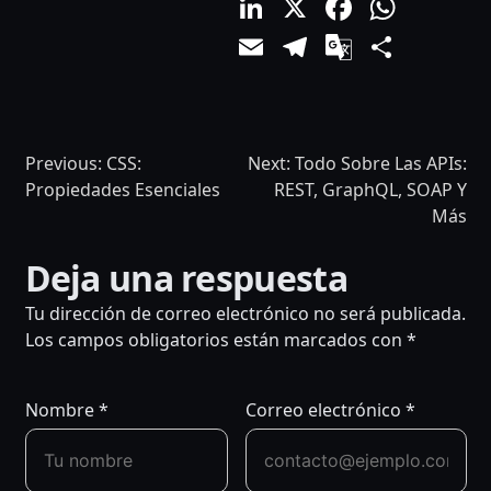
LinkedIn
X
Facebo
What
Email
Telegram
Google
Comp
Translat
Previous:
CSS:
Next:
Todo Sobre Las APIs:
Propiedades Esenciales
REST, GraphQL, SOAP Y
Más
Deja una respuesta
NAVEGACIÓN
Tu dirección de correo electrónico no será publicada.
DE
Los campos obligatorios están marcados con
*
ENTRADAS
Nombre
*
Correo electrónico
*