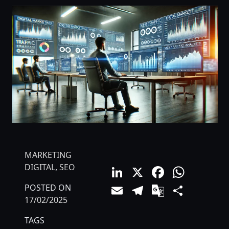
MARKETING
LinkedIn
X
Facebo
What
DIGITAL
,
SEO
Email
Telegram
Google
Comp
POSTED ON
17/02/2025
Translat
TAGS