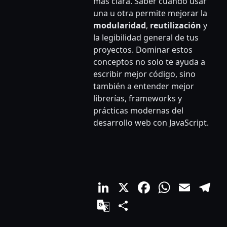
más clara. Saber cuándo usar
una u otra permite mejorar la
modularidad
,
reutilización
y
la legibilidad general de tus
proyectos. Dominar estos
conceptos no solo te ayuda a
escribir mejor código, sino
también a entender mejor
librerías, frameworks y
prácticas modernas del
desarrollo web con JavaScript.
LinkedIn
X
Facebook
Whats
Emai
T
Google
Compartir
Translate