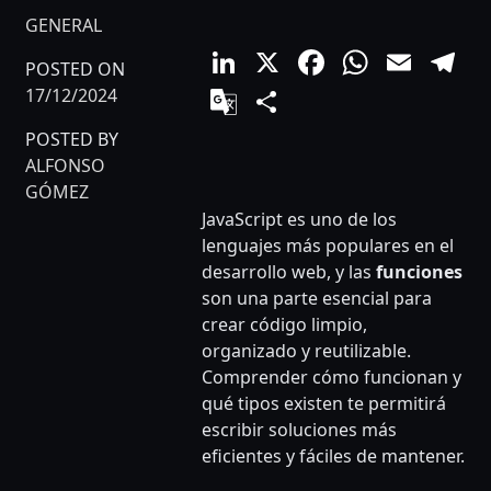
GENERAL
LinkedIn
X
Facebook
Whats
Emai
T
POSTED ON
Google
Compartir
17/12/2024
Translate
POSTED BY
ALFONSO
GÓMEZ
JavaScript es uno de los
lenguajes más populares en el
desarrollo web, y las
funciones
son una parte esencial para
crear código limpio,
organizado y reutilizable.
Comprender cómo funcionan y
qué tipos existen te permitirá
escribir soluciones más
eficientes y fáciles de mantener.