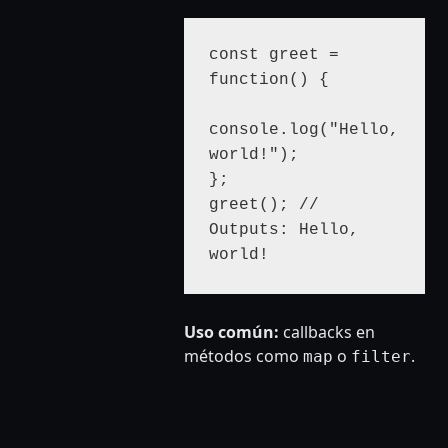
const greet = 
function() { 

console.log("Hello, 
world!"); 

};

greet(); // 
Outputs: Hello, 
world!
Uso común:
callbacks en
métodos como
o
.
map
filter