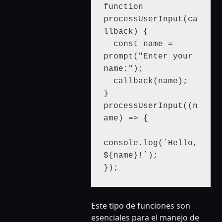
function 
processUserInput(ca
llback) {

  const name = 
prompt("Enter your 
name:");

  callback(name);

}

processUserInput((n
ame) => {

console.log(`Hello, 
${name}!`);

});
Este tipo de funciones son
esenciales para el manejo de