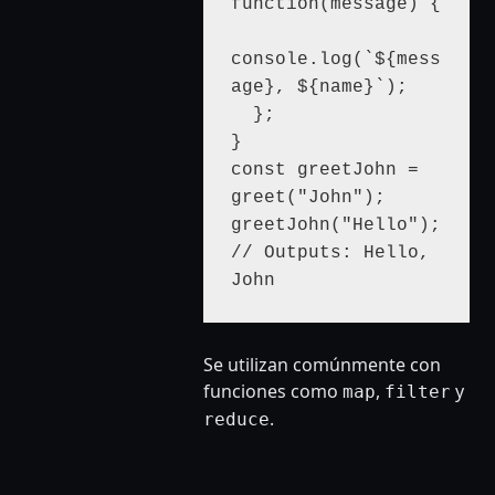
function(message) {

console.log(`${mess
age}, ${name}`);

  };

}

const greetJohn = 
greet("John");

greetJohn("Hello"); 
// Outputs: Hello, 
John
Se utilizan comúnmente con
funciones como
,
y
map
filter
.
reduce