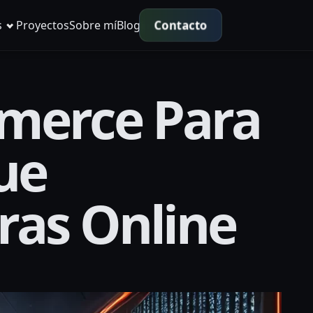
Contacto
s
Proyectos
Sobre mí
Blog
mmerce Para
ue
ras Online