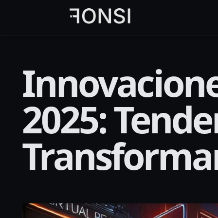
al
contenido
principal
Innovacione
2025: Tende
Transforma