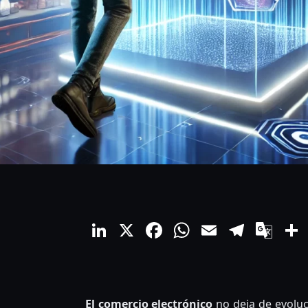
LinkedIn
X
Facebook
WhatsApp
Email
Teleg
Go
Tra
El comercio electrónico
no deja de evoluc