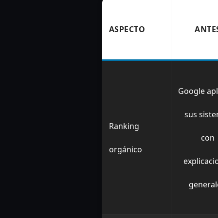
ASPECTO
ANTE
Google apl
sus sist
Ranking
con
orgánico
explicaci
general