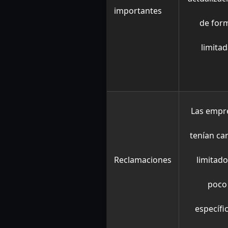
importantes
de for
limitad
Las empr
tenían ca
Reclamaciones
limitado
poco
específi