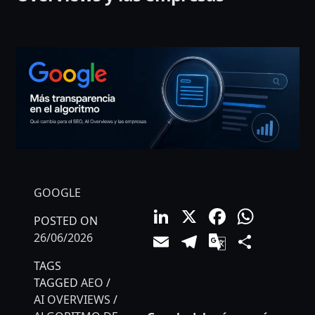
GOOGLE
LinkedIn
X
Facebo
What
POSTED ON
Email
Telegram
Google
Comp
26/06/2026
Translat
TAGS
TAGGED
AEO
/
AI OVERVIEWS
/