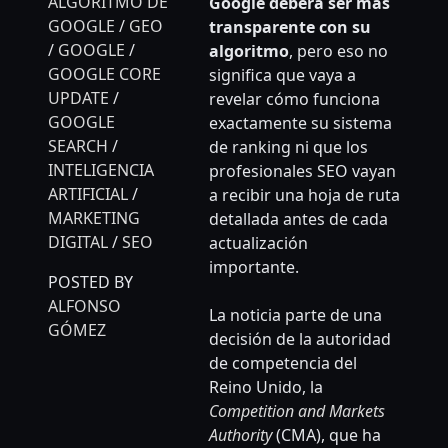
ALGORITMO DE
Google deberá ser más
GOOGLE
/
GEO
transparente con su
/
GOOGLE
/
algoritmo
, pero eso no
GOOGLE CORE
significa que vaya a
UPDATE
/
revelar cómo funciona
GOOGLE
exactamente su sistema
SEARCH
/
de ranking ni que los
INTELIGENCIA
profesionales SEO vayan
ARTIFICIAL
/
a recibir una hoja de ruta
MARKETING
detallada antes de cada
DIGITAL
/
SEO
actualización
importante.
POSTED BY
ALFONSO
La noticia parte de una
GÓMEZ
decisión de la autoridad
de competencia del
Reino Unido, la
Competition and Markets
Authority
(CMA), que ha