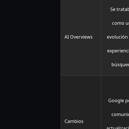
Se trata
como u
AI Overviews
evolución 
experienc
búsque
Google p
comuni
Cambios
actualizac