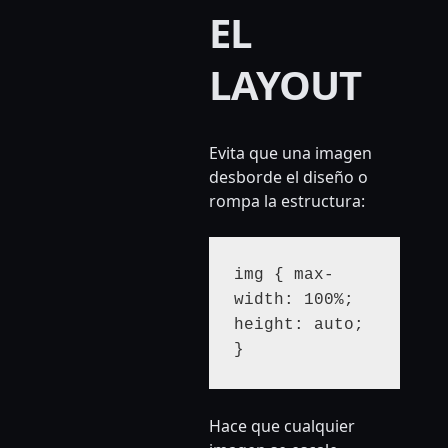
EL
LAYOUT
Evita que una imagen
desborde el diseño o
rompa la estructura:
img { max-
width: 100%; 
height: auto; 
}
Hace que cualquier