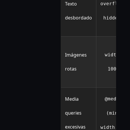
Texto
overflow:
desbordado
hidden;
Imágenes
width:
rotas
100%
Media
@media
queries
(min-
excesivas
width...)