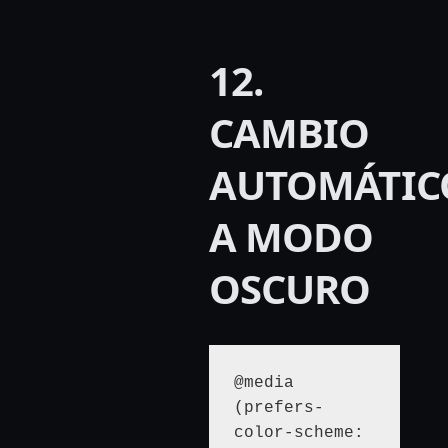
12.
CAMBIO
AUTOMÁTIC
A MODO
OSCURO
@media 
(prefers-
color-scheme: 