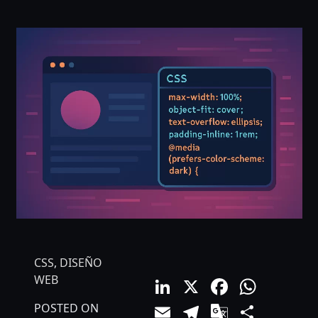
CSS
,
DISEÑO
LinkedIn
X
Facebo
What
WEB
Email
Telegram
Google
Comp
POSTED ON